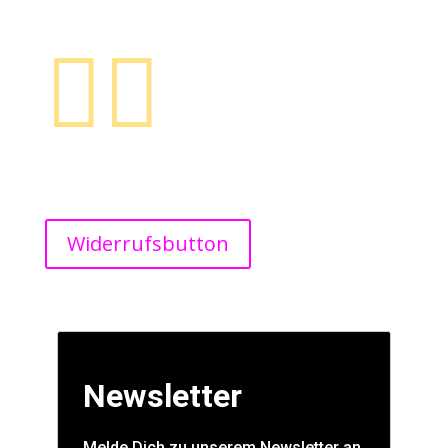
44139 Dortmund


Melde Dich doch. Wir freuen uns über Nachrichtenund
versuchen alles schnellstmöglich zu bearbeiten.
Widerrufsbutton
Newsletter
Melde Dich zu unserem Newsletter an,