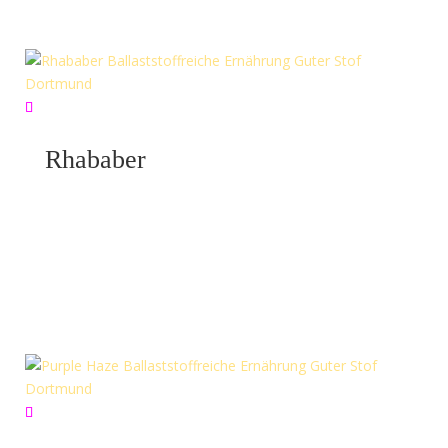
Kraft des Bärlauchs für Deine Gesundheit. Unsere
hochwertigen Bärlauchblätter sind reich an Vitamin C,…
Rhababer
März 24, 2024
Rhababer saisonale Lebensmittel Guter Stoff
„Rhababer“.Rhabarber – so bunt – so lecker & gesund.
Wir sind, was wir essen💜💪🏼. Anfragen Rhababer
Entdecke den wunderbaren Geschmack und die
gesundheitlichen Vorteile von Rhabarber. Reich an
Antioxidantien, bietet…