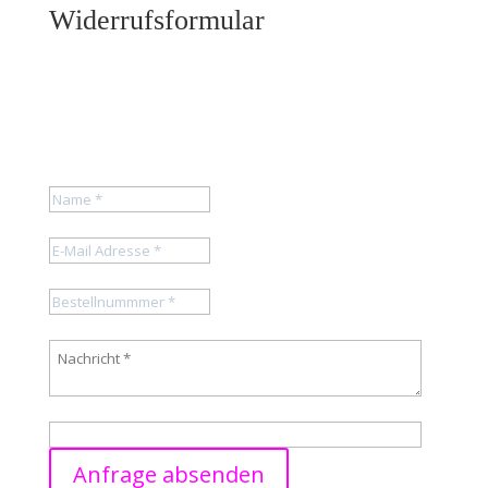
Widerrufsformular
Widerruf erklären
Bitte füllen Sie das folgende Formular aus, um Ihren
Widerruf zu erklären. Sie erhalten eine
Eingangsbestätigung per Mail.
Name
E-Mail Adresse
Bestellnummmer
Nachricht
8 + 8
=
Anfrage absenden