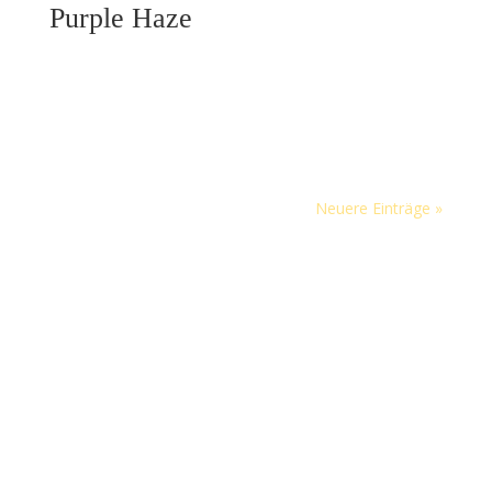
Purple Haze
März 24, 2024
Purple Haze violette Lebensmittel Guter Stoff „Purple
Haze“.Violette Lebensmittel helfen uns gesünder zu
leben. Wir sind, was wir essen💜💪🏼. Anfragen Violette
Lebensmitel Violette Karotten sind nicht nur ein Genuss
für die Augen, sondern auch für unseren Körper. Mit…
Neuere Einträge »