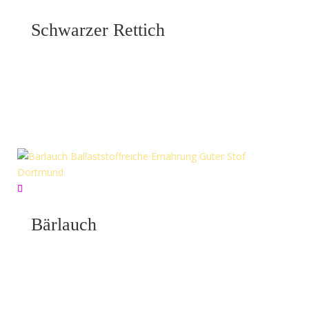
Schwarzer Rettich
März 24, 2024
Schwarzer Rettich Ballast- & nährstoffreiche Ernährung
Guter Stoff „Schwarzer Rettich“.Mein Foodkonzept
basiert auf eine bewusste,ausgewogene Ernährung,
ohne zu verzichten- unter Berücksichtigung von
verschiedenen Lebensformen und unterschiedlichen…
Bärlauch
März 24, 2024
Bärlauch saisonale Lebensmittel Guter Stoff
„Bärlauch“.Wir lieben Bärlauch. So lecker. Wir sind, was
wir essen💜💪🏼. Anfrage stellen Bärlauch Entdecke die