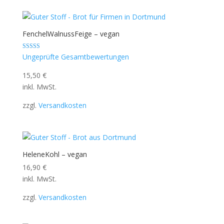
FenchelWalnussFeige – vegan
Bewertet mit
Ungeprüfte Gesamtbewertungen
5.00
von 5
15,50
€
inkl. MwSt.
zzgl.
Versandkosten
HeleneKohl – vegan
16,90
€
inkl. MwSt.
zzgl.
Versandkosten