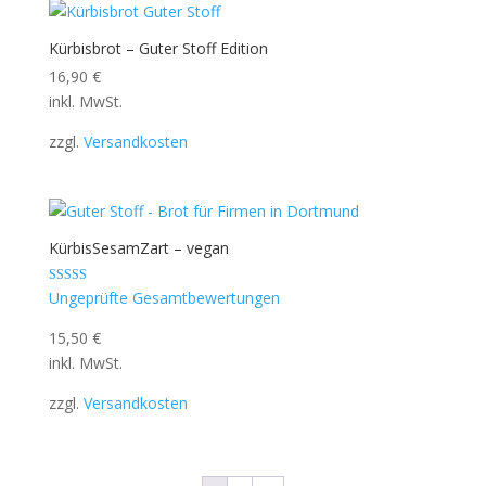
Kürbisbrot – Guter Stoff Edition
16,90
€
inkl. MwSt.
zzgl.
Versandkosten
KürbisSesamZart – vegan
Bewertet mit
Ungeprüfte Gesamtbewertungen
5.00
von 5
15,50
€
inkl. MwSt.
zzgl.
Versandkosten