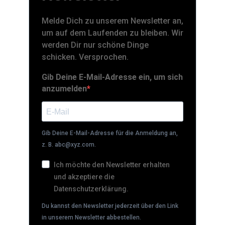
Melde Dich zu unserem Newsletter an,
um auf dem Laufenden zu bleiben. Wir
werden Dir nur schöne Dinge
schicken. Versprochen.
Gib Deine E-Mail-Adresse ein, um sich
anzumelden
Gib Deine E-Mail-Adresse für die Anmeldung an,
z. B. abc@xyz.com.
Ich möchte den Newsletter erhalten
und akzeptiere die
Datenschutzerklärung.
Du kannst den Newsletter jederzeit über den Link
in unserem Newsletter abbestellen.