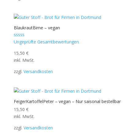
BlaukrautBirne – vegan
Bewertet mit
Ungeprüfte Gesamtbewertungen
5.00
von 5
15,50
€
inkl. MwSt.
zzgl.
Versandkosten
FeigerKartoffelPeter – vegan – Nur saisonal bestellbar
15,50
€
inkl. MwSt.
zzgl.
Versandkosten