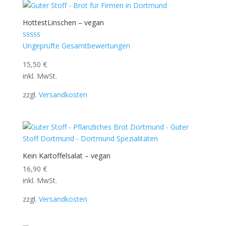
HottestLinschen – vegan
Bewertet mit
Ungeprüfte Gesamtbewertungen
5.00
von 5
15,50
€
inkl. MwSt.
zzgl.
Versandkosten
Kein Kartoffelsalat – vegan
16,90
€
inkl. MwSt.
zzgl.
Versandkosten