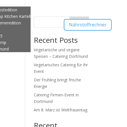
Aktuelles
stedition
 Kitchen Kartell
Suchen
meredition
Nährstoffrechner
25
Recent Posts
ump
tmund
Vegetarische und vegane
Speisen – Catering Dortmund
Vegetarisches Catering für Ihr
Event
Der Frühling bringt frische
Energie
Catering Firmen-Event in
Dortmund
Am 8. März ist Weltfrauentag
Recent