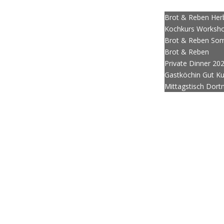
g
Brot bestellen
Privatkoch Dortmund
Private Dinner
Events
;
Brot & Reben Herb
Kochkurs Workshop
Brot & Reben Som
Brot & Reben
Private Dinner 20
Gastköchin Gut K
Mittagstisch Dor