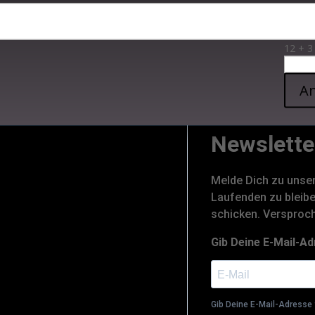
en, Anregungen?
12 + 3
An
Newslette
Melde Dich zu unse
Laufenden zu bleibe
schicken. Versproc
Gib Deine E-Mail-Ad
Gib Deine E-Mail-Adresse 