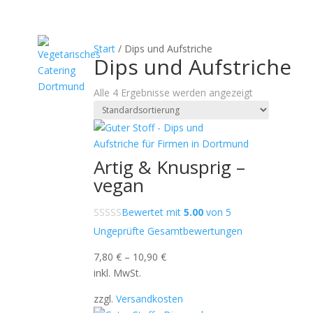
Vegetarisches Catering
Veganes Caterin
Start
/ Dips und Aufstriche
Dips und Aufstriche
Alle 4 Ergebnisse werden angezeigt
Artig & Knusprig –
vegan
Bewertet mit
5.00
von 5
Ungeprüfte Gesamtbewertungen
7,80
€
–
10,90
€
inkl. MwSt.
zzgl.
Versandkosten