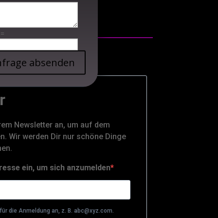
=
frage absenden
r
rem Newsletter an, um auf dem
n. Wir werden Dir nur schöne Dinge
hen.
resse ein, um sich anzumelden
für die Anmeldung an, z. B. abc@xyz.com.