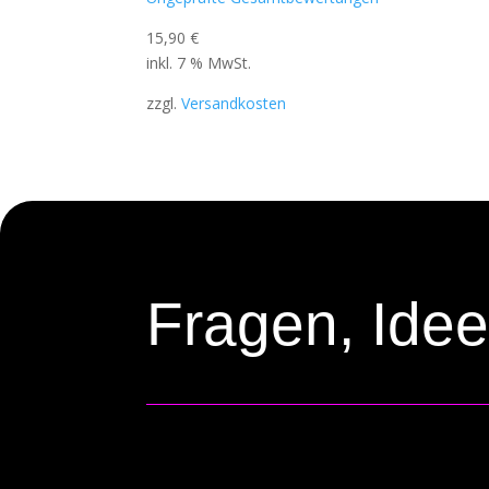
15,90
€
inkl. 7 % MwSt.
zzgl.
Versandkosten
Fragen, Ide