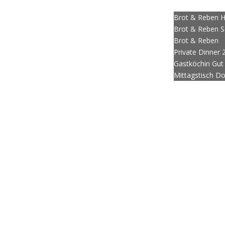
ring
Brot bestellen
Privatkoch Dortmund
Private Dinner
Events
;
Brot & Reben H
Brot & Reben 
Brot & Reben
Private Dinner 
Gastköchin Gu
Mittagstisch D