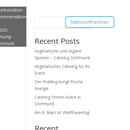
Aktuelles
erbstedition
Sommeredition
Nährstoffrechner
Suchen
2025
t Kump
Recent Posts
ortmund
Vegetarische und vegane
Speisen – Catering Dortmund
Vegetarisches Catering für Ihr
Event
Der Frühling bringt frische
Energie
Catering Firmen-Event in
Dortmund
Am 8. März ist Weltfrauentag
Recent