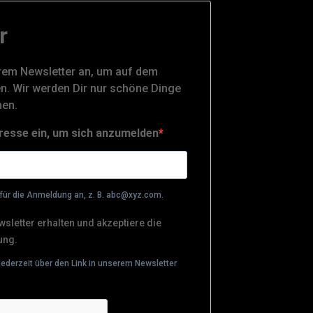
r
rem Newsletter an, um auf dem
n. Wir werden Dir nur schöne Dinge
hen.
resse ein, um sich anzumelden
für die Anmeldung an, z. B. abc@xyz.com.
sletter erhalten und akzeptiere die
ung.
jederzeit über den Link in unserem Newsletter