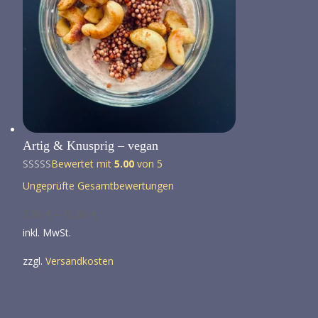
Artig & Knusprig – vegan
Bewertet mit
5.00
von 5
Ungeprüfte Gesamtbewertungen
7,80
€
–
10,90
€
inkl. MwSt.
zzgl.
Versandkosten