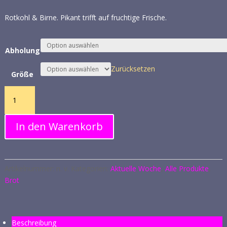
Rotkohl & Birne. Pikant trifft auf fruchtige Frische.
Abholung
Zurücksetzen
Größe
BlaukrautBirne
-
vegan
In den Warenkorb
Menge
Artikelnummer:
n. v.
Kategorien:
Aktuelle Woche
,
Alle Produkte
,
Brot
Beschreibung