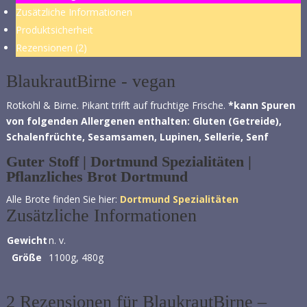
Zusätzliche Informationen
Produktsicherheit
Rezensionen (2)
BlaukrautBirne - vegan
Rotkohl & Birne. Pikant trifft auf fruchtige Frische.
*kann Spuren
von folgenden Allergenen enthalten:
Gluten (Getreide),
Schalenfrüchte, Sesamsamen,
Lupinen, Sellerie, Senf
Guter Stoff | Dortmund Spezialitäten |
Pflanzliches Brot Dortmund
Alle Brote finden Sie hier:
Dortmund Spezialitäten
Zusätzliche Informationen
Gewicht
n. v.
Größe
1100g, 480g
2 Rezensionen für
BlaukrautBirne –